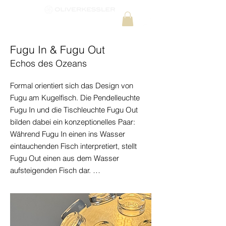
Fugu In & Fugu Out
Echos des Ozeans
Formal orientiert sich das Design von 
Fugu am Kugelfisch. Die Pendelleuchte 
Fugu In und die Tischleuchte Fugu Out 
bilden dabei ein konzeptionelles Paar: 
Während Fugu In einen ins Wasser 
eintauchenden Fisch interpretiert, stellt 
Fugu Out einen aus dem Wasser 
aufsteigenden Fisch dar. 

Das Grundkonzept für FUGU entstand 
bereits 2009, ließ sich jedoch erst durch 
die Möglichkeiten des 3D-Drucks 