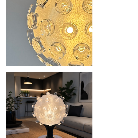
realisieren.

Die ursprünglich für Weinflaschen 
entwickelten Glaskorken werden einfach in 
den Korpus eingesetzt und können je 
nach Wunsch von innen oder außen 
montiert werden.