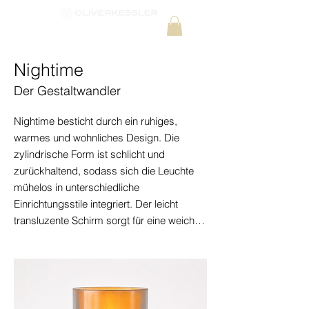
Nightime
Der Gestaltwandler
Nightime besticht durch ein ruhiges, 
warmes und wohnliches Design. Die 
zylindrische Form ist schlicht und 
zurückhaltend, sodass sich die Leuchte 
mühelos in unterschiedliche 
Einrichtungsstile integriert. Der leicht 
transluzente Schirm sorgt für eine weiche, 
gleichmäßige Lichtverteilung und erzeugt 
ein sanftes, goldenes Leuchten, das eine 
behagliche Atmosphäre schafft.

Die feine Materialstruktur verleiht der 