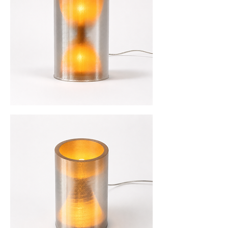
Oberfläche eine lebendige, nahezu textile 
Anmutung, ohne tatsächlich aus Stoff zu 
bestehen. Das Licht im Inneren bleibt 
dezent sichtbar und gibt der Leuchte eine 
besondere Tiefe. Je nach Blickwinkel 
erinnert die innere Geometrie an eine 
Sanduhr oder einen Pokal.

Nightime eignet sich hervorragend als 
stimmungsvolles Akzentlicht auf 
Fensterbänken, Sideboards oder 
Nachttischen.