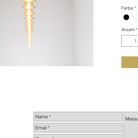
Farbe
*
- Edels
- Kunst
- warmw
Anzahl
*
1.380 lm
- Dimmb
- Höhen
- Liefe
Blechd
- Zwei 
für bidi
- Ander
Anfrag
Dieses 
hergeste
zu 3 Wo
Hergeste