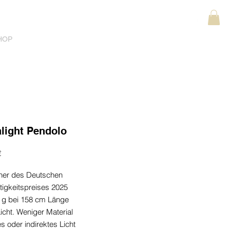
HOP
light Pendolo
Preis
€
ner des Deutschen
tigkeitspreises 2025
2 g bei 158 cm Länge
icht. Weniger Material
es oder indirektes Licht