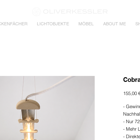
CKENFÄCHER
LICHTOBJEKTE
MÖBEL
ABOUT ME
S
Cobra
155,00 
- Gewin
Nachhal
- Nur 7
- Mehr L
- Direkt