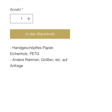
Anzahl
*
In den Warenkorb
- Handgeschöpftes Papier,
Eichenholz, PETG
- Andere Rahmen, Größen, etc. auf
Anfrage
Diese Leuchte ist ein Unikat mit 19
Jahre alten Papierkacheln, die ein
besonders warmes Licht erzeugen.
Andere Versionen und andere
Format können wir für Sie gerne auf
Anfrage anbieten.