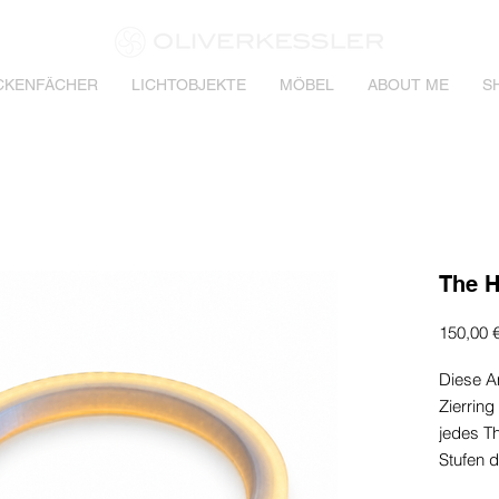
CKENFÄCHER
LICHTOBJEKTE
MÖBEL
ABOUT ME
S
The H
150,00 
Diese A
Zierring
jedes Th
Stufen 