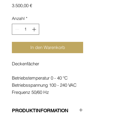
Preis
3.500,00 €
Anzahl
*
In den Warenkorb
Deckenfächer
Betriebstemperatur 0 - 40 ºC
Betriebsspannung 100 - 240 VAC
Frequenz 50/60 Hz
Stromaufnahme < 20 W ohne LED
Halo
PRODUKTINFORMATION
Stromaufnahme < 30 W mit LED
Halo
SICHERHEIT
Stromaufnahme Stand-by < 0.75 W
Der Motor stoppt automatisch bei